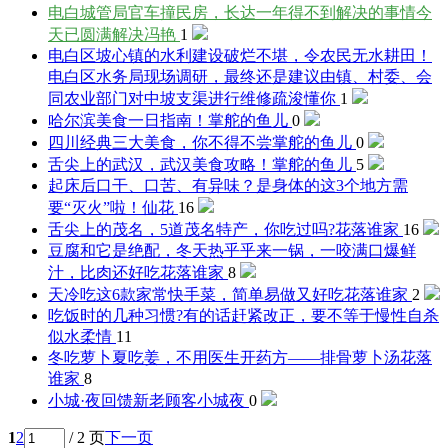
电白城管局官车撞民房，长达一年得不到解决的事情今
天已圆满解决
冯艳
1
电白区坡心镇的水利建设破烂不堪，令农民无水耕田！
电白区水务局现场调研，最终还是建议由镇、村委、会
同农业部门对中坡支渠进行维修疏浚
懂你
1
哈尔滨美食一日指南！
掌舵的鱼儿
0
四川经典三大美食，你不得不尝
掌舵的鱼儿
0
舌尖上的武汉，武汉美食攻略！
掌舵的鱼儿
5
起床后口干、口苦、有异味？是身体的这3个地方需
要“灭火”啦！
仙花
16
舌尖上的茂名，5道茂名特产，你吃过吗?
花落谁家
16
豆腐和它是绝配，冬天热乎乎来一锅，一咬满口爆鲜
汁，比肉还好吃
花落谁家
8
天冷吃这6款家常快手菜，简单易做又好吃
花落谁家
2
吃饭时的几种习惯?有的话赶紧改正，要不等于慢性自杀
似水柔情
11
冬吃萝卜夏吃姜，不用医生开药方——排骨萝卜汤
花落
谁家
8
小城·夜回馈新老顾客
小城夜
0
1
2
/ 2 页
下一页