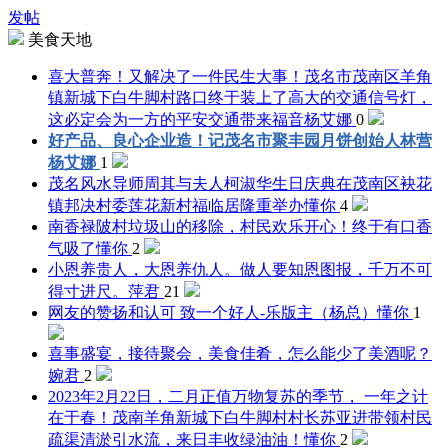
发帖
美食天地
喜大普奔！又解决了一件民生大事！茂名市茂南区羊角
镇新城下白牛脚村路口终于装上了高大的交通信号灯，
这必定会为一方的平安交通带来福音
杨艾娜
0
好产品、良心企业造！记茂名市聚丰园月饼创始人林营
杨艾娜
1
茂名风水导师周其与夫人柯淑华生日庆典在茂南区袂花
镇邦决村委莲花新村福临居隆重举办
懂你
4
南香禄陂村垃圾山的移除，村民欢乐开心！终于有口香
气吸了
懂你
2
小恩养贵人，大恩养仇人。做人要知恩图报，千万不可
得寸进尺。
萍君
21
网友的赞扬和认可 致一个好人-乐版主（杨总）
懂你
1
喜事盛宴，接待聚会，美食佳肴，怎么能少了美酒呢？
婉君
2
2023年2月22日，二月正值万物复苏的季节， 一年之计
在于春！茂南羊角新城下白牛脚村村长苏亚进带领村民
疏渠清淤引水流，来日丰收绿油油！
懂你
2