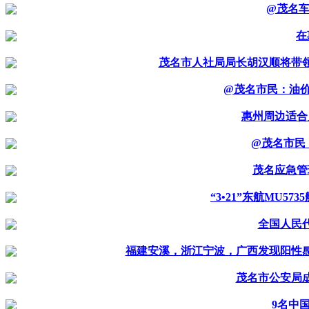
@茂名车
在
茂名市人社局局长胡汉顺将带领
@茂名市民：油价1
惠州周边适合
@茂名市民
茂名应急管
“3•21”东航MU
全国人民
福建安溪，浙江宁波，广西发现阳性
茂名市公安局
9名中