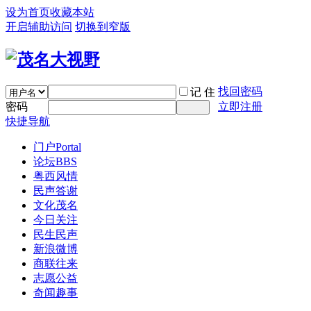
设为首页
收藏本站
开启辅助访问
切换到窄版
找回密码
记 住
密码
立即注册
快捷导航
门户
Portal
论坛
BBS
粤西风情
民声答谢
文化茂名
今日关注
民生民声
新浪微博
商联往来
志愿公益
奇闻趣事