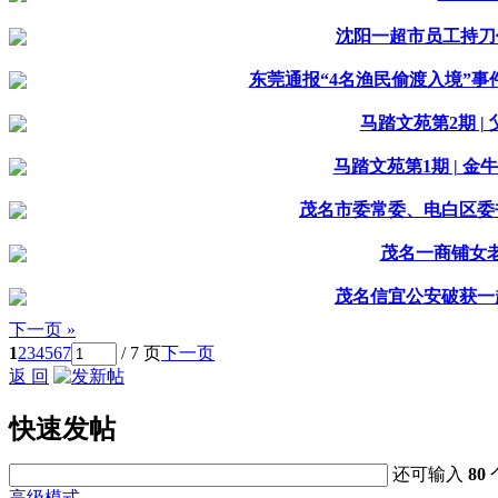
沈阳一超市员工持刀
东莞通报“4名渔民偷渡入境”
马踏文苑第2期 
马踏文苑第1期 | 
茂名市委常委、电白区委
茂名一商铺女
茂名信宜公安破获一
下一页 »
1
2
3
4
5
6
7
/ 7 页
下一页
返 回
快速发帖
还可输入
80
高级模式