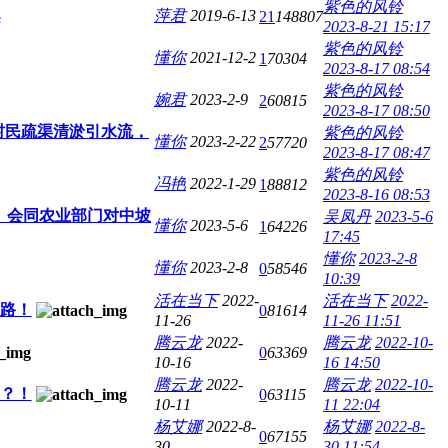
紫色的风铃
3
萍君
2019-6-13
21
148807
2023-8-21 15:17
紫色的风铃
懂你
2021-12-2
1
70304
2023-8-17 08:54
紫色的风铃
婉君
2023-2-9
2
60815
2023-8-17 08:50
领村民疏渠清淤引水流，
紫色的风铃
懂你
2023-2-22
2
57720
2023-8-17 08:47
紫色的风铃
冯艳
2022-1-29
1
88812
2023-8-16 08:53
、会同农业部门对中坡
吴凤丹
2023-5-6
懂你
2023-5-6
1
64226
17:45
懂你
2023-2-8
懂你
2023-2-8
0
58546
10:39
活在当下
2022-
活在当下
2022-
路！
0
81614
11-26
11-26 11:51
腾云龙
2022-
腾云龙
2022-10-
0
63369
10-16
16 14:50
腾云龙
2022-
腾云龙
2022-10-
？！
0
63115
10-11
11 22:04
杨艾娜
2022-8-
杨艾娜
2022-8-
0
67155
30
30 11:54