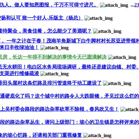
仇人。做人要知恩图报，千万不可得寸进尺。
...
2
扬和认可 致一个好人-乐版主（杨总）
接待聚会，美食佳肴，怎么能少了美酒呢？
的季节， 一年之计在于春！茂南羊角新城下白牛脚村村长苏亚进带
来日丰收绿油油！
民房，长达一年得不到解决的事情今天已圆满解决
民无水耕田！电白区水务局现场调研，最终还是建议由镇、村委
支渠进行维修疏浚
香田头屋村这条烂路及排污管道终于动工建设了
通硬底化了吗？这个城中村的路令人大跌眼镜，矛见过这么烂的
上吴村委会路段的路边杂草砍草不除根，春风吹又生！
段的路边杂草丛生，请问上级部门：坡心的卫生镇是怎样评来的
象的坡心烂路，还请相关部门重视修复