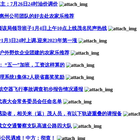
主：7月26日24时油价调价
惠州公司团队的好去处农家乐推荐
该局领导班子1月4日上午10点上线茂名民声热线
月3日24时上调,迎来2023年第一涨
户外野炊企业团建的农家乐推荐
： “五一”加班，工资这样算的
理系统1集体2人获省嘉奖奖励
5735航空器飞行事故调查初步报告情况通报
代表大会常务委员会任命名单
感染者，相关来（返）茂人员，有以下轨迹重叠的请报备
成立交通警察支队高速公路四大队
国公民遇难！中方：彻查！