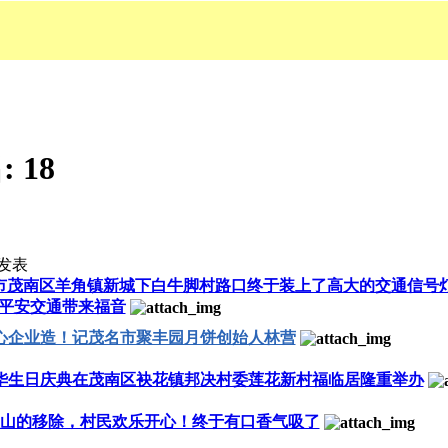
:
18
发表
市茂南区羊角镇新城下白牛脚村路口终于装上了高大的交通信号
平安交通带来福音
心企业造！记茂名市聚丰园月饼创始人林营
华生日庆典在茂南区袂花镇邦决村委莲花新村福临居隆重举办
山的移除，村民欢乐开心！终于有口香气吸了