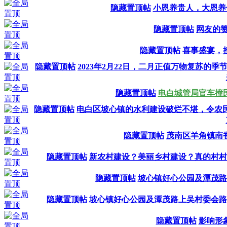
隐藏置顶帖
小恩养贵人，大恩养
隐藏置顶帖
网友的赞
隐藏置顶帖
喜事盛宴，
隐藏置顶帖
2023年2月22日，二月正值万物复苏
隐藏置顶帖
电白城管局官车撞
隐藏置顶帖
电白区坡心镇的水利建设破烂不堪，令农
隐藏置顶帖
茂南区羊角镇南
隐藏置顶帖
新农村建设？美丽乡村建设？真的村村
隐藏置顶帖
坡心镇好心公园及潭茂路
隐藏置顶帖
坡心镇好心公园及潭茂路上吴村委会路
隐藏置顶帖
影响形