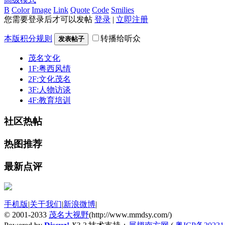
B
Color
Image
Link
Quote
Code
Smilies
您需要登录后才可以发帖
登录
|
立即注册
本版积分规则
转播给听众
发表帖子
茂名文化
1F:粤西风情
2F:文化茂名
3F:人物访谈
4F:教育培训
社区热帖
热图推荐
最新点评
手机版
|
关于我们
|
新浪微博
|
© 2001-2033
茂名大视野
(http://www.mmdsy.com/)