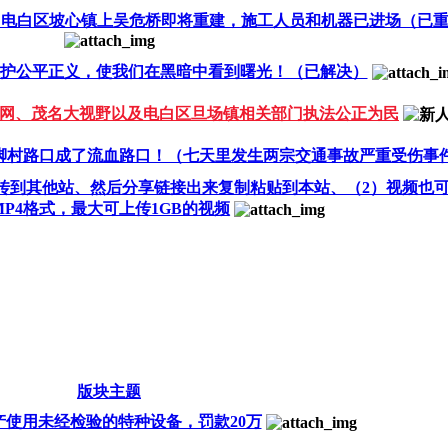
茂名电白区坡心镇上吴危桥即将重建，施工人员和机器已进场（已
护公平正义，使我们在黑暗中看到曙光！（已解决）
网、茂名大视野以及电白区旦场镇相关部门执法公正为民
脚村路口成了流血路口！（七天里发生两宗交通事故严重受伤事
上传到其他站、然后分享链接出来复制粘贴到本站、（2）视频也
P4格式，最大可上传1GB的视频
版块主题
使用未经检验的特种设备，罚款20万