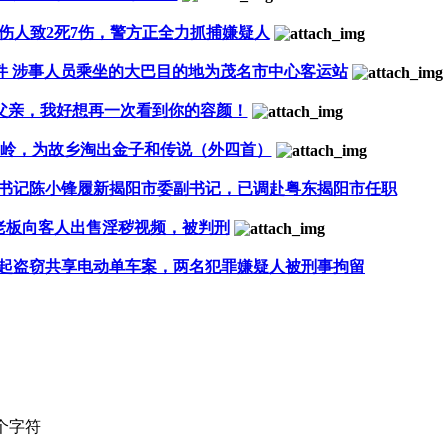
伤人致2死7伤，警方正全力抓捕嫌疑人
事件 涉事人员乘坐的大巴目的地为茂名市中心客运站
| 父亲，我好想再一次看到你的容颜！
金牛岭，为故乡淘出金子和传说（外四首）
书记陈小锋履新揭阳市委副书记，已调赴粤东揭阳市任职
老板向客人出售淫秽视频，被判刑
起盗窃共享电动单车案，两名犯罪嫌疑人被刑事拘留
个字符