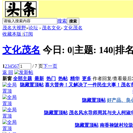
搜索
搜索
茂名大视野
»
论坛
›
茂名文化
›
文化茂名
收藏本版
|
订阅
文化茂名
今日:
0
|
主题:
140
|
排名
1
2
3
4
5
6
7
/ 7 页
下一页
返 回
新窗
全部主题
最新
热门
热帖
精华
更多
作者
回复/查看
最后
隐藏置顶帖
喜大普奔！又解决了一件民生大事！茂名
隐藏置顶帖
好产品、良
隐藏置顶帖
茂名风水导师周其与夫人柯淑
隐藏置顶帖
南香禄陂村垃圾