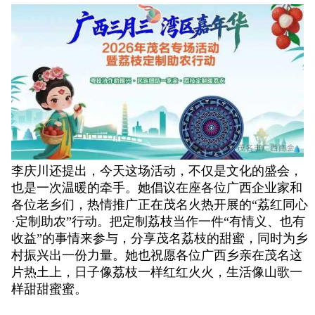
李庆川还提出，今天这场活动，不仅是文化的盛会，
也是一次温暖的牵手。她倡议在座各位广西企业家和
各位老乡们，热情推广正在茂名火热开展的“荔红同心
·定制助农”行动。把定制荔枝当作一件“有情义、也有
收益”的事情来参与，分享茂名荔枝的甜蜜，同时为乡
村振兴出一份力量。她也祝愿各位广西乡亲在茂名这
片热土上，日子像荔枝一样红红火火，生活像山歌一
样甜甜蜜蜜。