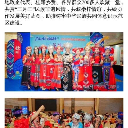
地政企代表、桂籍乡贤、各界群众700多人欢聚一堂，
共赏“三月三”民族非遗风情，共叙桑梓情谊，共绘协
作发展美好蓝图，助推铸牢中华民族共同体意识示范
区建设。