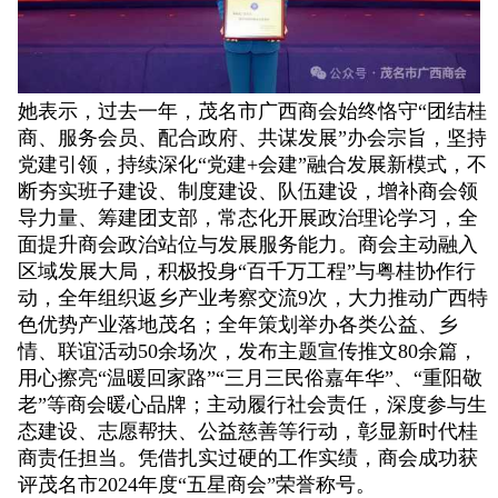
她表示，过去一年，茂名市广西商会始终恪守“团结桂
商、服务会员、配合政府、共谋发展”办会宗旨，坚持
党建引领，持续深化“党建+会建”融合发展新模式，不
断夯实班子建设、制度建设、队伍建设，增补商会领
导力量、筹建团支部，常态化开展政治理论学习，全
面提升商会政治站位与发展服务能力。商会主动融入
区域发展大局，积极投身“百千万工程”与粤桂协作行
动，全年组织返乡产业考察交流9次，大力推动广西特
色优势产业落地茂名；全年策划举办各类公益、乡
情、联谊活动50余场次，发布主题宣传推文80余篇，
用心擦亮“温暖回家路”“三月三民俗嘉年华”、“重阳敬
老”等商会暖心品牌；主动履行社会责任，深度参与生
态建设、志愿帮扶、公益慈善等行动，彰显新时代桂
商责任担当。凭借扎实过硬的工作实绩，商会成功获
评茂名市2024年度“五星商会”荣誉称号。