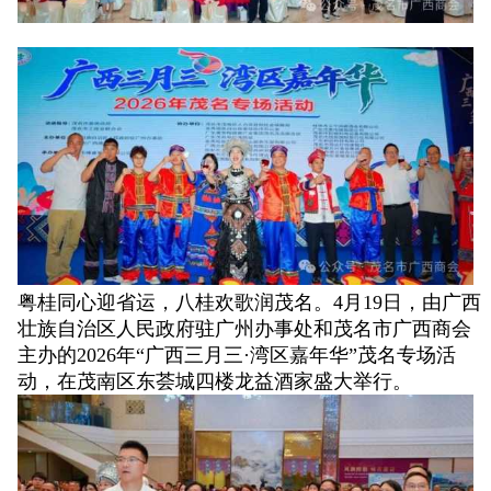
粤桂同心迎省运，八桂欢歌润茂名。4月19日，由广西
壮族自治区人民政府驻广州办事处和茂名市广西商会
主办的2026年“广西三月三·湾区嘉年华”茂名专场活
动，在茂南区东荟城四楼龙益酒家盛大举行。