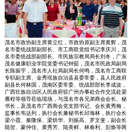
茂名市政协副主席黄立红，市政协原副主席黄辉，茂
名市委统战部副部长、市工商联党组书记李庆川，茂
名市委统战部副部长、市民族宗教局局长刘冬，广东
茂名健康职业学院党委书记钟茹，茂名市民政局副局
长陈振宇，茂名市人社局副局长何鸣，茂名市工商联
专职副主席、金秀瑶族自治县县委常委，县人民政府
副县长何林国，茂南区委常委、统战部部长李成波，
广西壮族自治区人民政府驻广州办事处合作交流处梁
雁程等领导莅临现场，与茂名市各兄弟商会会长、秘
书长，及茂名市广西商会党支部书记、会长黄秀梅，
监事长韦达列，执行会长兼秘书长邱海林，执行会长
梁小霞、秦隆保、梁烘华、刘振高、罗文斐，副会长
陆贺、蒙仲佳、黄秀芳、陆美鲜、林春利、彭焕等两