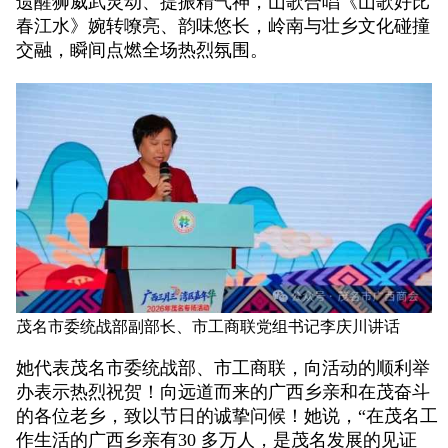
遗醒狮威武灵动、提振精气神，山歌合唱《山歌好比
春江水》婉转嘹亮、韵味悠长，岭南与壮乡文化碰撞
交融，瞬间点燃全场热烈氛围。
茂名市委统战部副部长、市工商联党组书记李庆川讲话
她代表茂名市委统战部、市工商联，向活动的顺利举
办表示热烈祝贺！向远道而来的广西乡亲和在茂奋斗
的各位老乡，致以节日的诚挚问候！她说，“在茂名工
作生活的广西乡亲有30 多万人，是茂名发展的见证