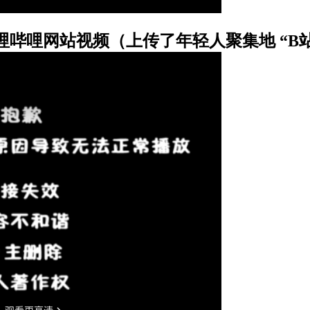
哩
哔哩
网站视频
（上传了年轻人聚集地 “B