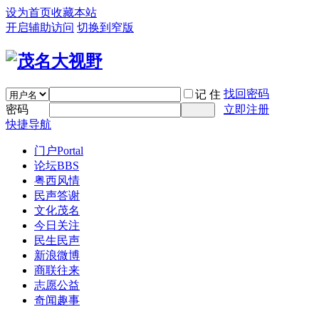
设为首页
收藏本站
开启辅助访问
切换到窄版
找回密码
记 住
密码
立即注册
快捷导航
门户
Portal
论坛
BBS
粤西风情
民声答谢
文化茂名
今日关注
民生民声
新浪微博
商联往来
志愿公益
奇闻趣事