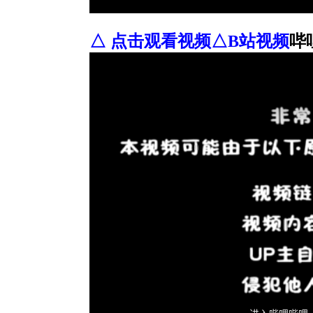
△ 点击观看视频△B站视频
哔