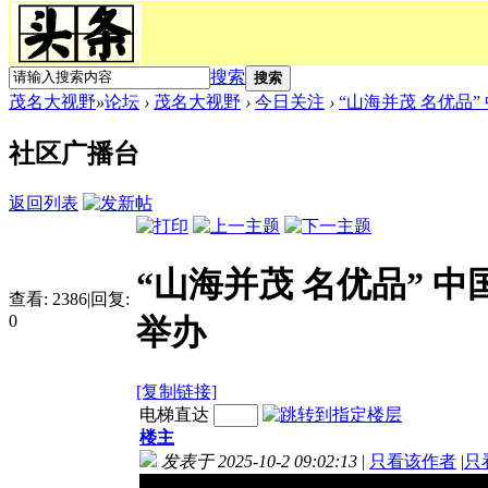
搜索
搜索
茂名大视野
»
论坛
›
茂名大视野
›
今日关注
›
“山海并茂 名优品” 
社区广播台
返回列表
“山海并茂 名优品” 
查看:
2386
|
回复:
0
举办
[复制链接]
电梯直达
楼主
发表于 2025-10-2 09:02:13
|
只看该作者
|
只