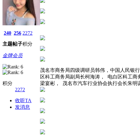
240
256
2272
主题
帖子
积分
金牌会员
茂名市商务局四级调研员韩伟，中国人民银行
区科工商务局副局长柯海涛， 电白区科工商
积分
梁宴彬， 茂名市汽车行业协会执行会长朱明
2272
收听TA
发消息