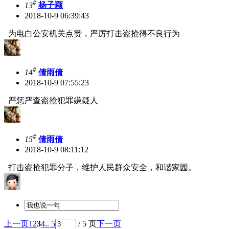
#
13
杨子颖
2018-10-9 06:39:43
为电白公安机关点赞，严厉打击盗抢得不良行为
#
14
倩雨倩
2018-10-9 07:55:23
严惩严查盗抢犯罪嫌疑人
#
15
倩雨倩
2018-10-9 08:11:12
打击盗抢犯罪分子，维护人民群众安全，和谐家园。
上一页
1
2
3
4
.. 5
/ 5 页
下一页