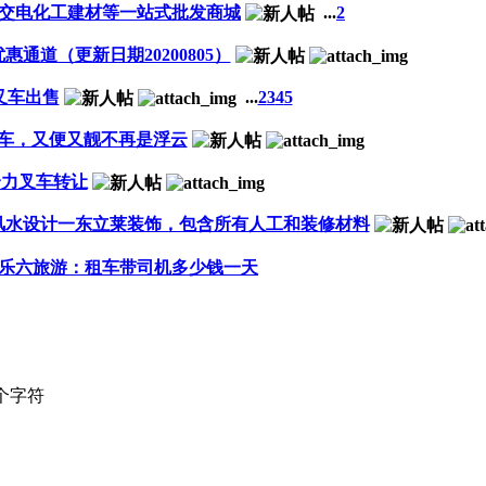
交电化工建材等一站式批发商城
...
2
通道（更新日期20200805）
叉车出售
...
2
3
4
5
车，又便又靓不再是浮云
合力叉车转让
风水设计一东立莱装饰，包含所有人工和装修材料
乐六旅游：租车带司机多少钱一天
个字符