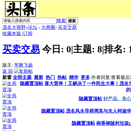
搜索
搜索
茂名大视野
»
论坛
›
大商圈
›
买卖交易
收藏本版
|
订阅
买卖交易
今日:
0
|
主题:
8
|
排名:
版主:
琴舞飞扬
返 回
新窗
全部主题
最新
热门
热帖
精华
更多
作者
回复/查看
最后
隐藏置顶帖
喜大普奔！又解决了一件民生大事！茂名
的
隐藏置顶帖
好产品、良
隐藏置顶帖
茂名风水导师周其与夫人柯淑
隐藏置顶帖
南香禄陂村垃圾