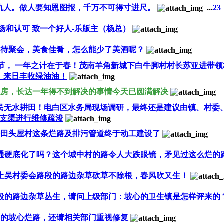
仇人。做人要知恩图报，千万不可得寸进尺。
...
2
3
扬和认可 致一个好人-乐版主（杨总）
接待聚会，美食佳肴，怎么能少了美酒呢？
的季节， 一年之计在于春！茂南羊角新城下白牛脚村村长苏亚进带
，来日丰收绿油油！
民房，长达一年得不到解决的事情今天已圆满解决
民无水耕田！电白区水务局现场调研，最终还是建议由镇、村委
支渠进行维修疏浚
香田头屋村这条烂路及排污管道终于动工建设了
通硬底化了吗？这个城中村的路令人大跌眼镜，矛见过这么烂的
上吴村委会路段的路边杂草砍草不除根，春风吹又生！
段的路边杂草丛生，请问上级部门：坡心的卫生镇是怎样评来的
象的坡心烂路，还请相关部门重视修复