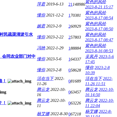
紫色的风铃
萍君
2019-6-13
21
148986
2023-8-21 15:17
紫色的风铃
懂你
2021-12-2
1
70381
2023-8-17 08:54
紫色的风铃
婉君
2023-2-9
2
60929
2023-8-17 08:50
领村民疏渠清淤引水
紫色的风铃
懂你
2023-2-22
2
57803
2023-8-17 08:47
紫色的风铃
冯艳
2022-1-29
1
88884
2023-8-16 08:53
、会同农业部门对中
吴凤丹
2023-5-6
懂你
2023-5-6
1
64337
17:45
懂你
2023-2-8
懂你
2023-2-8
0
58628
10:39
活在当下
2022-
活在当下
2022-
路！
0
81689
11-26
11-26 11:51
腾云龙
2022-10-
腾云龙
2022-10-
0
63457
16
16 14:50
腾云龙
2022-10-
腾云龙
2022-10-
？！
0
63226
11
11 22:04
杨艾娜
2022-8-
杨艾娜
2022-8-30
0
67218
30 11:54