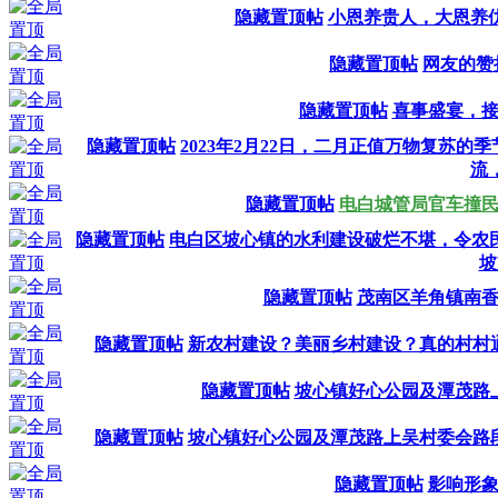
隐藏置顶帖
小恩养贵人，大恩养
隐藏置顶帖
网友的赞
隐藏置顶帖
喜事盛宴，
隐藏置顶帖
2023年2月22日，二月正值万物复苏
流
隐藏置顶帖
电白城管局官车撞
隐藏置顶帖
电白区坡心镇的水利建设破烂不堪，令农
坡
隐藏置顶帖
茂南区羊角镇南
隐藏置顶帖
新农村建设？美丽乡村建设？真的村村
隐藏置顶帖
坡心镇好心公园及潭茂路
隐藏置顶帖
坡心镇好心公园及潭茂路上吴村委会路
隐藏置顶帖
影响形