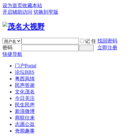
设为首页
收藏本站
开启辅助访问
切换到窄版
找回密码
记 住
密码
立即注册
快捷导航
门户
Portal
论坛
BBS
粤西风情
民声答谢
文化茂名
今日关注
民生民声
新浪微博
商联往来
志愿公益
奇闻趣事