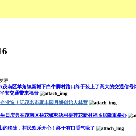
16
发表
市茂南区羊角镇新城下白牛脚村路口终于装上了高大的交通信号
平安交通带来福音
心企业造！记茂名市聚丰园月饼创始人林营
华生日庆典在茂南区袂花镇邦决村委莲花新村福临居隆重举办
山的移除，村民欢乐开心！终于有口香气吸了