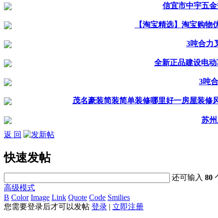
信宜市中宇五金
【淘宝精选】淘宝购物优惠
3吨合力
全新正品建设电动
3吨
茂名豪装简装简单装修哪里好一房屋装修
苏州
返 回
快速发帖
还可输入
80
高级模式
B
Color
Image
Link
Quote
Code
Smilies
您需要登录后才可以发帖
登录
|
立即注册