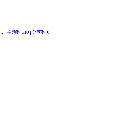
-2
|
主题数 510
|
分享数 0