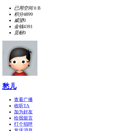
已用空间
0 B
积分
4899
威望
0
金钱
4391
贡献
0
愁儿
查看广播
收听TA
加为好友
给我留言
打个招呼
发送消息