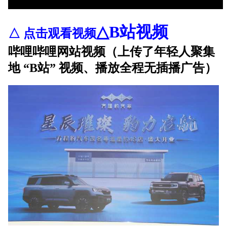
△
B站视频
△ 点击观看视频
哔哩哔哩网站视频
（上传了年轻人聚集
地 “B站” 视频、播放全程无插播广告）