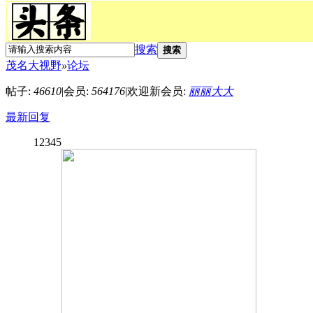
搜索
搜索
茂名大视野
»
论坛
帖子:
46610
|
会员:
564176
|
欢迎新会员:
丽丽大大
最新回复
1
2
3
4
5