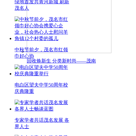
绿地首发共青河新城 刷新
茂名人
中秋节前夕，茂名市红领
巾好心协
回收焕新生 分类新时尚——茂南
电白区望夫中学50周年校
庆典隆重
专家学者共话茂名发展 各
界人士