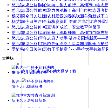
愁儿
[志愿公益]
同心同向，聚力前行！高州市巾帼志愿
愁儿
[志愿公益]
巾帼聚力再驰援！高州市巾帼志愿者
杨艾娜
[今日关注]
新农村建设的春风吹遍羊角新城下
杨艾娜
[今日关注]
全新梅赛德斯-奔驰纯电GLC户外
愁儿
[志愿公益]
巾帼宣讲护成长，安全教育伴暑假
愁儿
[志愿公益]
风雨同舟，驰援桂地！高州市巾帼志
愁儿
[志愿公益]
青年志愿齐动手 洁净公园焕新颜——
愁儿
[志愿公益]
红歌嘹亮颂党恩！晨星志愿队全力护航
爱情鸟
[今日关注]
寓教于乐植童心 小手拉大手共筑新
大秀场
静音护航中考 暖心助力逐梦！我
长达一年得不到解决的事
情今天已圆满解决