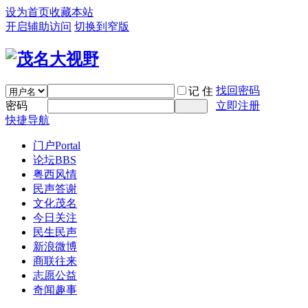
设为首页
收藏本站
开启辅助访问
切换到窄版
找回密码
记 住
密码
立即注册
快捷导航
门户
Portal
论坛
BBS
粤西风情
民声答谢
文化茂名
今日关注
民生民声
新浪微博
商联往来
志愿公益
奇闻趣事