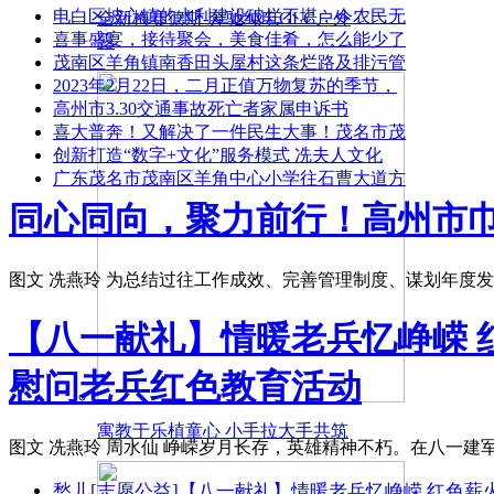
电白区坡心镇的水利建设破烂不堪，令农民无
全新梅赛德斯-奔驰纯电GLC户外
喜事盛宴，接待聚会，美食佳肴，怎么能少了
露
茂南区羊角镇南香田头屋村这条烂路及排污管
2023年2月22日，二月正值万物复苏的季节，
高州市3.30交通事故死亡者家属申诉书
喜大普奔！又解决了一件民生大事！茂名市茂
创新打造“数字+文化”服务模式 冼夫人文化
广东茂名市茂南区羊角中心小学往石曹大道方
同心同向，聚力前行！高州市巾
图文 冼燕玲 为总结过往工作成效、完善管理制度、谋划年度发展
【八一献礼】情暖老兵忆峥嵘 
慰问老兵红色教育活动
寓教于乐植童心 小手拉大手共筑
图文 冼燕玲 周水仙 峥嵘岁月长存，英雄精神不朽。在八一建
愁儿
[志愿公益]
【八一献礼】情暖老兵忆峥嵘 红色薪