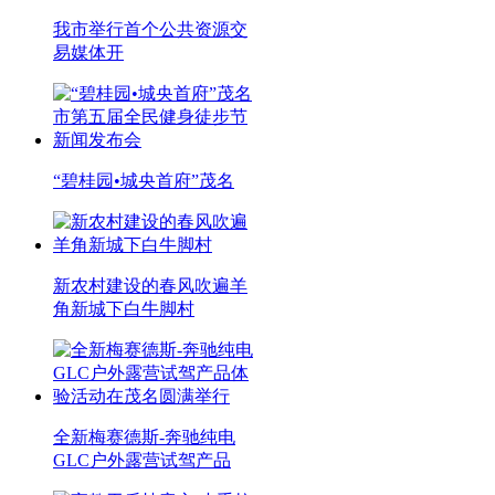
我市举行首个公共资源交
易媒体开
“碧桂园•城央首府”茂名
新农村建设的春风吹遍羊
角新城下白牛脚村
全新梅赛德斯-奔驰纯电
GLC户外露营试驾产品